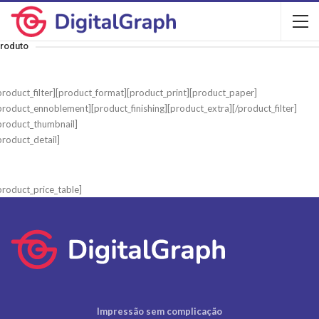
roduto
product_filter][product_format][product_print][product_paper]
product_ennoblement][product_finishing][product_extra][/product_filter]
product_thumbnail]
product_detail]
product_price_table]
Impressão sem complicação