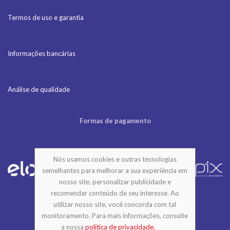
Termos de uso e garantia
Informações bancárias
Análise de qualidade
Formas de pagamento
Nós usamos cookies e outras tecnologias
semelhantes para melhorar a sua experiência em
nosso site, personalizar publicidade e
recomendar conteúdo de seu interesse. Ao
utilizar nosso site, você concorda com tal
monitoramento. Para mais informações, consulte
© 2026 - DigitalGraph. All Rights Reserved.
a nossa
política de privacidade.