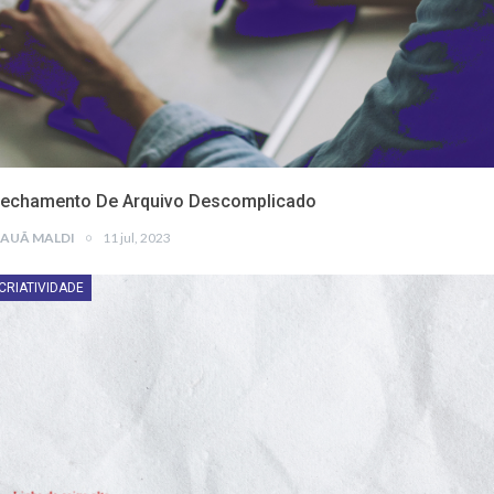
echamento De Arquivo Descomplicado
AUÃ MALDI
11 jul, 2023
CRIATIVIDADE