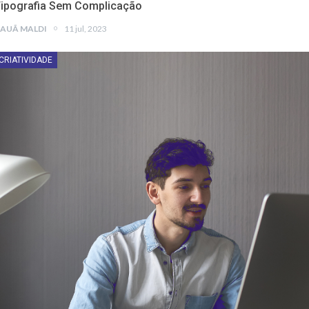
ipografia Sem Complicação
AUÃ MALDI
11 jul, 2023
CRIATIVIDADE