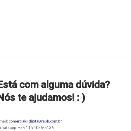
Está com alguma dúvida?
Nós te ajudamos! : )
mail:
comercial@digitalgraph.com.br
hatsapp:
+55 11 94085-5136