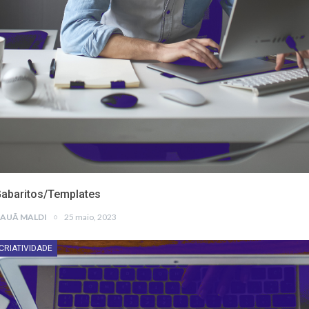
abaritos/Templates
AUÃ MALDI
25 maio, 2023
CRIATIVIDADE