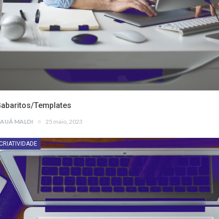
abaritos/Templates
AUÃ MALDI
25 maio, 2023
CRIATIVIDADE