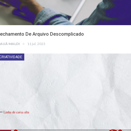
echamento De Arquivo Descomplicado
AUÃ MALDI
11 jul, 2023
CRIATIVIDADE