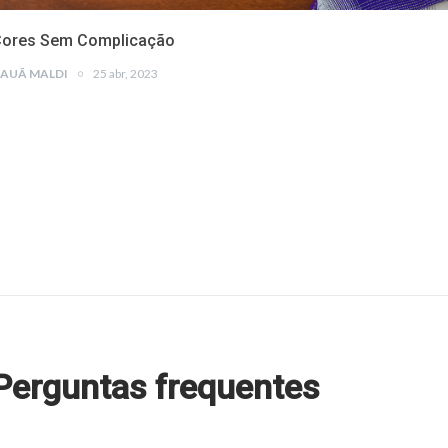
ores Sem Complicação
AUÃ MALDI
25 abr, 2023
Perguntas frequentes