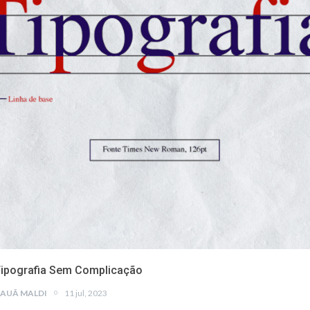
ipografia Sem Complicação
AUÃ MALDI
11 jul, 2023