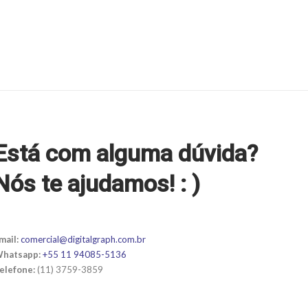
Está com alguma dúvida?
Nós te ajudamos! : )
mail:
comercial@digitalgraph.com.br
hatsapp:
+55 11 94085-5136
elefone:
(11) 3759-3859