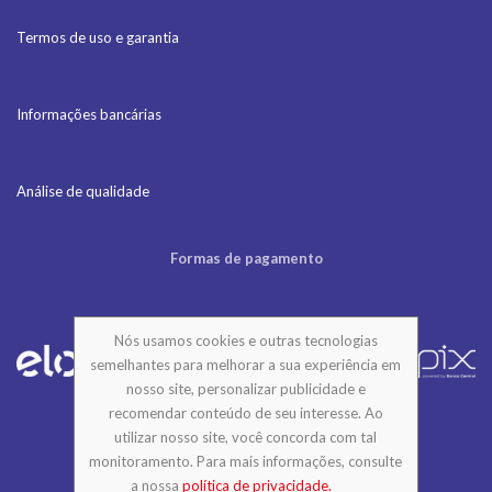
Termos de uso e garantia
Informações bancárias
Análise de qualidade
Formas de pagamento
Nós usamos cookies e outras tecnologias
semelhantes para melhorar a sua experiência em
nosso site, personalizar publicidade e
recomendar conteúdo de seu interesse. Ao
utilizar nosso site, você concorda com tal
monitoramento. Para mais informações, consulte
© 2026 - DigitalGraph. All Rights Reserved.
a nossa
política de privacidade.