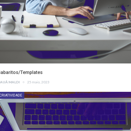
abaritos/Templates
AUÃ MALDI
25 maio, 2023
CRIATIVIDADE