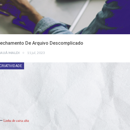
echamento De Arquivo Descomplicado
AUÃ MALDI
11 jul, 2023
CRIATIVIDADE