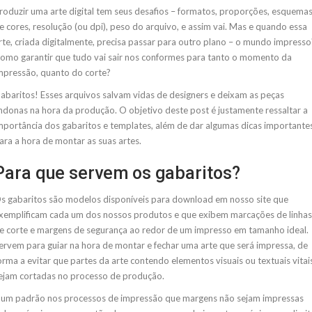
roduzir uma arte digital tem seus desafios – formatos, proporções, esquema
e cores, resolução (ou dpi), peso do arquivo, e assim vai. Mas e quando essa
rte, criada digitalmente, precisa passar para outro plano – o mundo impresso
omo garantir que tudo vai sair nos conformes para tanto o momento da
mpressão, quanto do corte?
abaritos! Esses arquivos salvam vidas de designers e deixam as peças
indonas na hora da produção. O objetivo deste post é justamente ressaltar a
mportância dos gabaritos e templates, além de dar algumas dicas importante
ara a hora de montar as suas artes.
Para que servem os gabaritos?
s gabaritos são modelos disponíveis para download em nosso site que
xemplificam cada um dos nossos produtos e que exibem marcações de linhas
e corte e margens de segurança ao redor de um impresso em tamanho ideal.
ervem para guiar na hora de montar e fechar uma arte que será impressa, de
orma a evitar que partes da arte contendo elementos visuais ou textuais vitai
ejam cortadas no processo de produção.
 um padrão nos processos de impressão que margens não sejam impressas