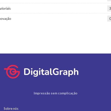
utoriais
novação
Impressão sem complicação
Sobre nós