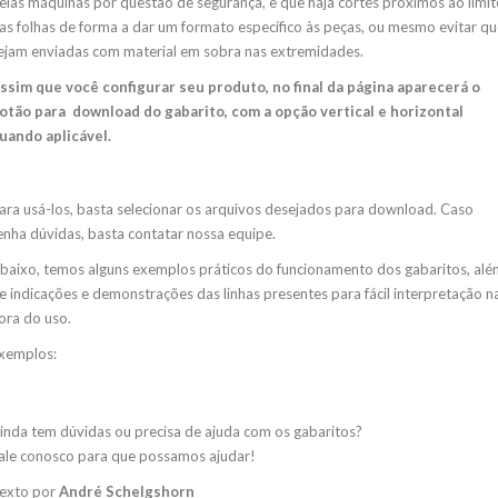
elas máquinas por questão de segurança, e que haja cortes próximos ao limit
as folhas de forma a dar um formato específico às peças, ou mesmo evitar qu
ejam enviadas com material em sobra nas extremidades.
ssim que você configurar seu produto, no final da página aparecerá o
otão para download do gabarito, com a opção vertical e horizontal
uando aplicável.
ara usá-los, basta selecionar os arquivos desejados para download. Caso
enha dúvidas, basta contatar nossa equipe.
baixo, temos alguns exemplos práticos do funcionamento dos gabaritos, alé
e indicações e demonstrações das linhas presentes para fácil interpretação n
ora do uso.
xemplos:
inda tem dúvidas ou precisa de ajuda com os gabaritos?
ale conosco para que possamos ajudar!
exto por
André Schelgshorn