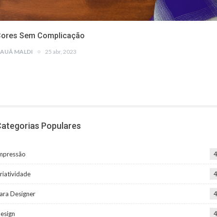
ores Sem Complicação
AUÃ MALDI
25 abr, 2023
ategorias Populares
mpressão
riatividade
ara Designer
esign